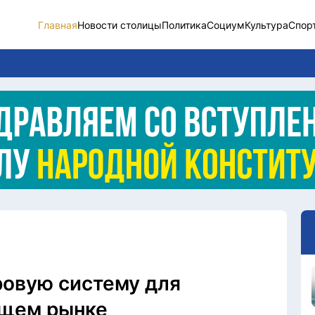
Главная
Новости столицы
Политика
Социум
Культура
Спор
Новости столицы
Социум
Спорт
Разное
Видео
Послание
Этический кодекс
ровую систему для
ющем рынке