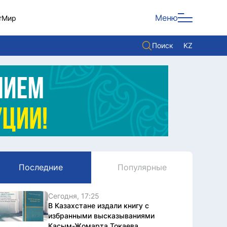
Меню
т
Мир
Поиск
KZ
Политика
Экономика
Культура
Мнение
Мир
Последние
Популярные
Служба Комплаенс
Служу стране
Сегодня, 17:25
В Казахстане издали книгу с
избранными высказываниями
Касым-Жомарта Токаева