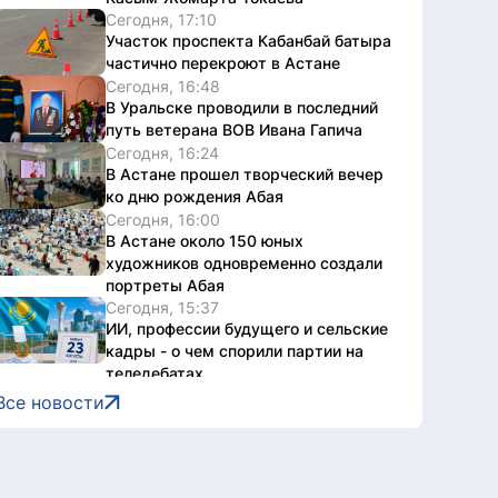
Сегодня, 17:10
Участок проспекта Кабанбай батыра
частично перекроют в Астане
Сегодня, 16:48
В Уральске проводили в последний
путь ветерана ВОВ Ивана Гапича
Сегодня, 16:24
В Астане прошел творческий вечер
ко дню рождения Абая
Сегодня, 16:00
В Астане около 150 юных
художников одновременно создали
портреты Абая
Сегодня, 15:37
ИИ, профессии будущего и сельские
кадры - о чем спорили партии на
теледебатах
Сегодня, 15:36
Все новости
Первый городской турнир по
тогызкумалак провели в Астане в
преддверии Дня Абая
Сегодня, 15:18