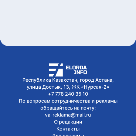
5 августа, 2026
В Казахстане завершен ключевой этап
строительства Транскаспийской
волоконно-оптической линии связи
5 августа, 2026
Казахстан нарастил производство
безалкогольных напитков на 17%
5 августа, 2026
Президент принял председателя
правления холдинга «Байтерек»
Рустама Карагойшина
5 августа, 2026
Международный тренировочный сбор
Республика Казахстан, город Астана,
с участием звезд мирового дзюдо
улица Достык, 13, ЖК «Нурсая-2»
проходит в Алматы
+7 778 240 35 10
По вопросам сотрудничества и рекламы
обращайтесь на почту:
va-reklama@mail.ru
О редакции
Контакты
Для рекламы