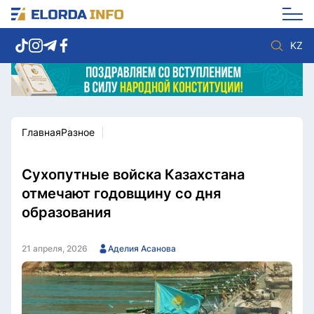
KZ
Главная
Разное
Новости столицы
Политика
Социум
Экономика
Спорт
Культура
Сухопутные войска Казахстана
Разное
Мнение
отмечают годовщину со дня
Видео
Мир
образования
Послание
Служба Комплаенс
Этический кодекс
Служу стране
21 апреля, 2026
Аделия Асанова