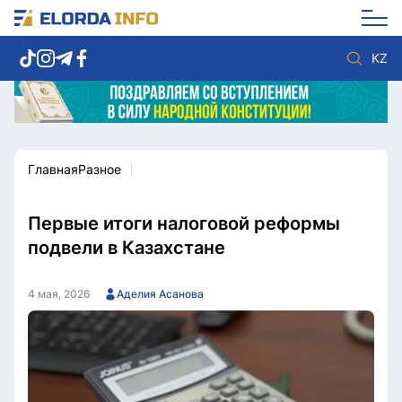
KZ
Главная
Разное
Новости столицы
Политика
Социум
Экономика
Спорт
Культура
Первые итоги налоговой реформы
Разное
Мнение
подвели в Казахстане
Видео
Мир
Послание
Служба Комплаенс
4 мая, 2026
Аделия Асанова
Этический кодекс
Служу стране