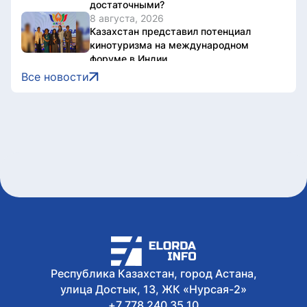
достаточными?
8 августа, 2026
Казахстан представил потенциал
кинотуризма на международном
форуме в Индии
8 августа, 2026
Все новости
Жители Астаны получат возможность
выиграть до 600 тысяч тенге за чтение
книг
8 августа, 2026
Форумы, предприятия и открытые
дискуссии: где партии продолжили
предвыборную кампанию
8 августа, 2026
Туристов из Германии эвакуировали с
пика в Алматинской области
8 августа, 2026
Как очищают реку Есиль от
водорослей, тины и мусора в Астане
Республика Казахстан, город Астана,
улица Достык, 13, ЖК «Нурсая-2»
+7 778 240 35 10