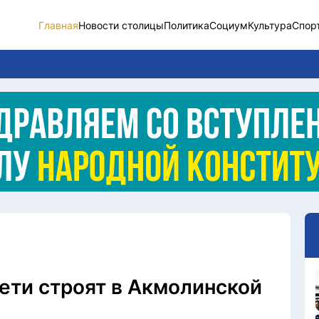
Главная
Новости столицы
Политика
Социум
Культура
Спор
Новости столицы
Социум
Спорт
Разное
Видео
Послание
Этический кодекс
ети строят в Акмолинской