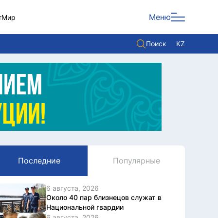
Меню
т
Мир
Поиск
KZ
Политика
Экономика
Культура
Мнение
Мир
Последние
Популярные
Служба Комплаенс
Служу стране
6 августа, 2026
Около 40 пар близнецов служат в
Национальной гвардии
6 августа, 2026