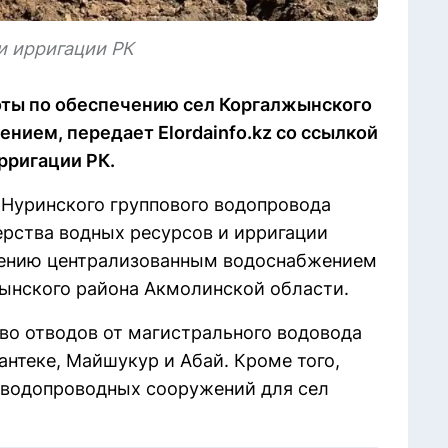
и ирригации РК
оты по обеспечению сел Коргалжынского
ием, передает Elordainfo.kz со ссылкой
рригации РК.
 Нуринского группового водопровода
рства водных ресурсов и ирригации
ечению централизованным водоснабжением
ынского района Акмолинской области.
во отводов от магистрального водовода
антеке, Майшукур и Абай. Кроме того,
 водопроводных сооружений для сел