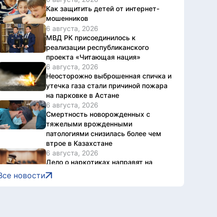
Как защитить детей от интернет-
мошенников
6 августа, 2026
МВД РК присоединилось к
реализации республиканского
проекта «Читающая нация»
6 августа, 2026
Неосторожно выброшенная спичка и
утечка газа стали причиной пожара
на парковке в Астане
6 августа, 2026
Смертность новорожденных с
тяжелыми врожденными
патологиями снизилась более чем
втрое в Казахстане
6 августа, 2026
Дело о наркотиках направят на
новое рассмотрение: подсудимому
Все новости
не дали последнее слово
6 августа, 2026
Женщину привлекли к
ответственности за купание в