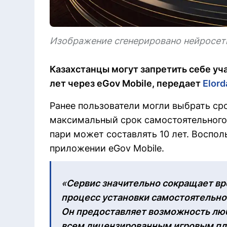
Изображение сгенерировано нейросеть
Казахстанцы могут запретить себе уча
лет через eGov Mobile, передает
Elord
Ранее пользователи могли выбрать срок
максимальный срок самостоятельного о
пари может составлять 10 лет. Воспо
приложении eGov Mobile.
«
Сервис значительно сокращает вр
процесс установки самостоятельног
Он предоставляет возможность люб
всем лицензированным игровым п