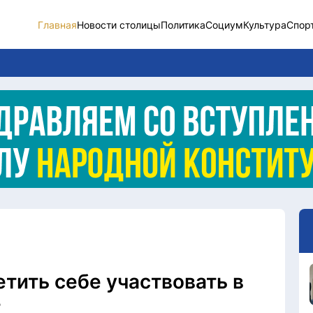
Главная
Новости столицы
Политика
Социум
Культура
Спор
Новости столицы
Социум
Спорт
Разное
Видео
Послание
Этический кодекс
тить себе участвовать в
т