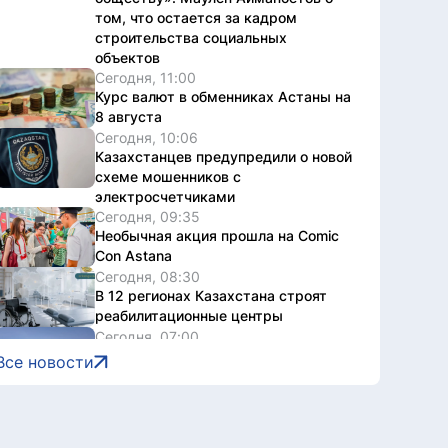
том, что остается за кадром
строительства социальных
объектов
Сегодня, 11:00
Курс валют в обменниках Астаны на
8 августа
Сегодня, 10:06
Казахстанцев предупредили о новой
схеме мошенников с
электросчетчиками
Сегодня, 09:35
Необычная акция прошла на Comic
Con Astana
Сегодня, 08:30
В 12 регионах Казахстана строят
реабилитационные центры
Сегодня, 07:00
Какой будет погода в Астане 8
Все новости
августа
7 августа, 2026
Правила господдержки туризма
обновили в Казахстане