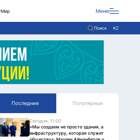
Меню
т
Мир
Поиск
KZ
Политика
Экономика
Культура
Мнение
Мир
Последние
Популярные
Служба Комплаенс
Служу стране
Сегодня, 11:00
«Мы создаем не просто здания, а
инфраструктуру, которая служит
обществу»: Маулен Айманбетов о