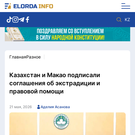
KZ
Главная
Разное
Новости столицы
Политика
Социум
Экономика
Спорт
Культура
Казахстан и Макао подписали
Разное
Мнение
соглашения об экстрадиции и
Видео
Мир
правовой помощи
Послание
Служба Комплаенс
Этический кодекс
Служу стране
21 мая, 2026
Аделия Асанова