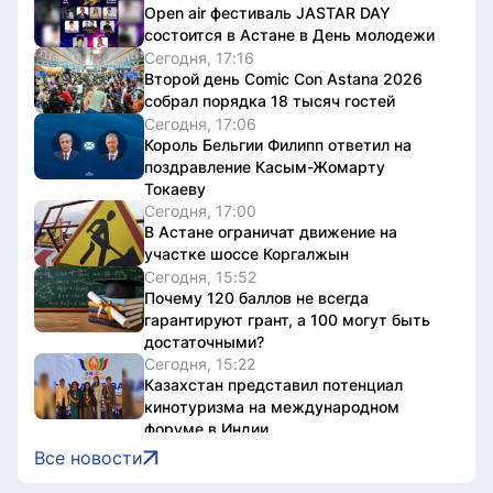
Open air фестиваль JASTAR DAY
состоится в Астане в День молодежи
Сегодня, 17:16
Второй день Comic Con Astana 2026
собрал порядка 18 тысяч гостей
Сегодня, 17:06
Король Бельгии Филипп ответил на
поздравление Касым-Жомарту
Токаеву
Сегодня, 17:00
В Астане ограничат движение на
участке шоссе Коргалжын
Сегодня, 15:52
Почему 120 баллов не всегда
гарантируют грант, а 100 могут быть
достаточными?
Сегодня, 15:22
Казахстан представил потенциал
кинотуризма на международном
форуме в Индии
Сегодня, 15:22
Все новости
Жители Астаны получат возможность