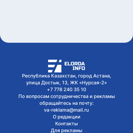
выиграть до 600 тысяч тенге за чтение
книг
Сегодня, 15:21
Форумы, предприятия и открытые
дискуссии: где партии продолжили
предвыборную кампанию
Сегодня, 14:10
Туристов из Германии эвакуировали с
пика в Алматинской области
Сегодня, 13:04
Как очищают реку Есиль от
водорослей, тины и мусора в Астане
Республика Казахстан, город Астана,
улица Достык, 13, ЖК «Нурсая-2»
+7 778 240 35 10
По вопросам сотрудничества и рекламы
обращайтесь на почту:
va-reklama@mail.ru
О редакции
Контакты
Для рекламы