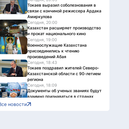
Токаев выразил соболезнования в
связи с кончиной режиссера Ардака
Амиркулова
Сегодня, 20:00
Казахстан расширяет производство
и прокат национального кино
Сегодня, 19:00
Военнослужащие Казахстана
присоединились к чтению
произведений Абая
Сегодня, 18:43
Токаев поздравил жителей Северо-
Казахстанской области с 90-летием
региона
Сегодня, 18:09
Документы об ученых званиях будут
взаимно признаваться в странах
ЕАЭС
Все новости
Сегодня, 18:08
Свыше 1900 ИИ-фильмов из более
чем 90 стран поступило на Astana AI
Film Festival