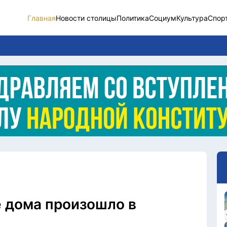
Главная
Новости столицы
Политика
Социум
Культура
Спор
Новости столицы
Социум
Спорт
Разное
Видео
Послание
Этический кодекс
 дома произошло в