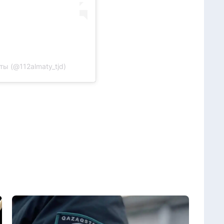
ы (@112almaty_tjd)