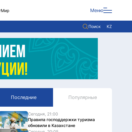
Меню
т
Мир
Поиск
KZ
Политика
Экономика
Культура
Мнение
Мир
Последние
Популярные
Служба Комплаенс
Служу стране
Сегодня, 21:00
Правила господдержки туризма
обновили в Казахстане
Сегодня, 20:05