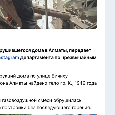
брушившегося дома в Алматы, передает
nstagram
Департамента по чрезвычайным
трукций дома по улице Биянху
на Алматы найдено тело гр. К., 1949 года
и газовоздушной смеси обрушилась
а постройки без последующего горения.