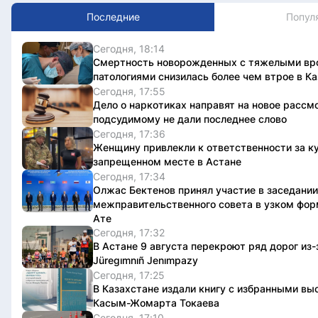
Последние
Попул
Сегодня, 18:14
Смертность новорожденных с тяжелыми в
патологиями снизилась более чем втрое в К
Сегодня, 17:55
Дело о наркотиках направят на новое рассм
подсудимому не дали последнее слово
Сегодня, 17:36
Женщину привлекли к ответственности за ку
запрещенном месте в Астане
Сегодня, 17:34
Олжас Бектенов принял участие в заседании
межправительственного совета в узком фор
Ате
Сегодня, 17:32
В Астане 9 августа перекроют ряд дорог из-
Jüregımnıñ Jenımpazy
Сегодня, 17:25
В Казахстане издали книгу с избранными в
Касым-Жомарта Токаева
Сегодня, 17:10