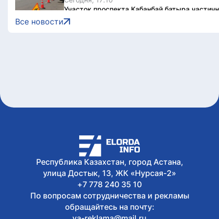
Участок проспекта Кабанбай батыра частич
Астане
Все новости
Сегодня, 16:48
В Уральске проводили в последний путь вет
Гапича
Сегодня, 16:24
В Астане прошел творческий вечер ко дню 
Сегодня, 16:00
В Астане около 150 юных художников однов
портреты Абая
Республика Казахстан, город Астана,
улица Достык, 13, ЖК «Нурсая-2»
+7 778 240 35 10
По вопросам сотрудничества и рекламы
обращайтесь на почту:
va-reklama@mail.ru