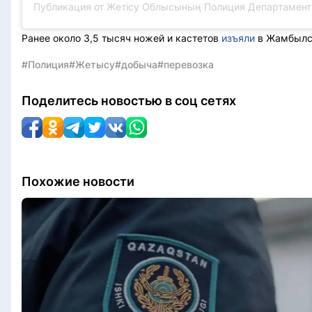
Ранее около 3,5 тысяч ножей и кастетов
изъяли
в Жамбылск
#Полиция
#Жетысу
#добыча
#перевозка
Поделитесь новостью в соц сетях
Похожие новости