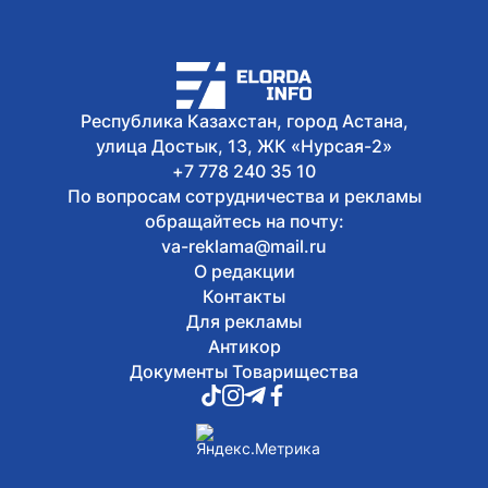
Олжас Бектенов принял участие в
заседании Евразийского
межправительственного совета в
узком формате в Чолпон-Ате
6 августа, 2026
Республика Казахстан, город Астана,
В Астане 9 августа перекроют ряд
улица Достык, 13, ЖК «Нурсая-2»
дорог из-за фестиваля Jüregımnıñ
Jenımpazy
+7 778 240 35 10
По вопросам сотрудничества и рекламы
обращайтесь на почту:
va-reklama@mail.ru
О редакции
Контакты
Для рекламы
Антикор
Документы Товарищества