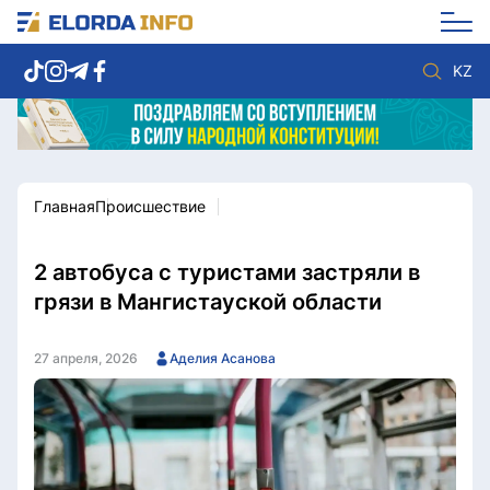
KZ
Главная
Происшествие
Новости столицы
Политика
Социум
Экономика
Спорт
Культура
2 автобуса с туристами застряли в
Разное
Мнение
грязи в Мангистауской области
Видео
Мир
Послание
Служба Комплаенс
27 апреля, 2026
Аделия Асанова
Этический кодекс
Служу стране