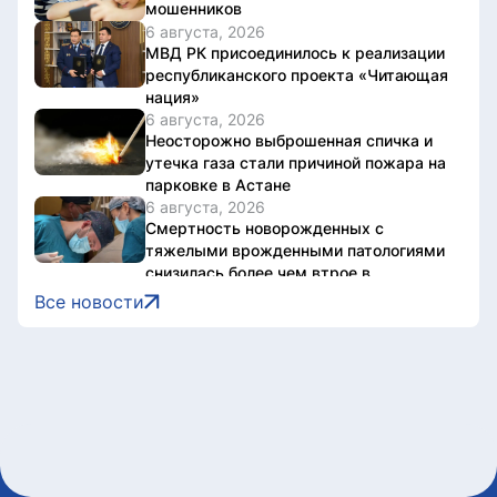
мошенников
6 августа, 2026
МВД РК присоединилось к реализации
республиканского проекта «Читающая
нация»
6 августа, 2026
Неосторожно выброшенная спичка и
утечка газа стали причиной пожара на
парковке в Астане
6 августа, 2026
Смертность новорожденных с
тяжелыми врожденными патологиями
снизилась более чем втрое в
Казахстане
Все новости
6 августа, 2026
Дело о наркотиках направят на новое
рассмотрение: подсудимому не дали
последнее слово
6 августа, 2026
Женщину привлекли к
ответственности за купание в
запрещенном месте в Астане
6 августа, 2026