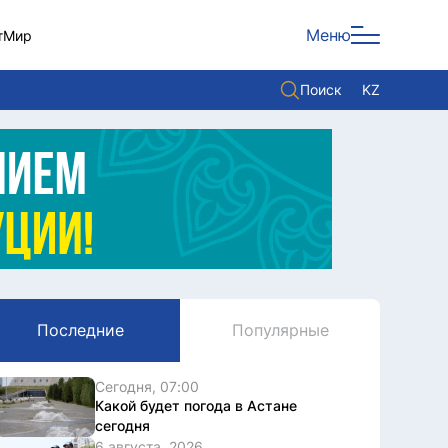
Меню
т
Мир
Поиск
KZ
Политика
Экономика
Культура
Мнение
Мир
Последние
Популярные
Служба Комплаенс
Служу стране
Сегодня, 07:00
Какой будет погода в Астане
сегодня
6 августа, 2026