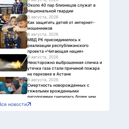
Около 40 пар близнецов служат в
Национальной гвардии
6 августа, 2026
Как защитить детей от интернет-
мошенников
6 августа, 2026
МВД РК присоединилось к
реализации республиканского
проекта «Читающая нация»
6 августа, 2026
Неосторожно выброшенная спичка и
утечка газа стали причиной пожара
на парковке в Астане
6 августа, 2026
Смертность новорожденных с
тяжелыми врожденными
патологиями снизилась более чем
втрое в Казахстане
Все новости
6 августа, 2026
Дело о наркотиках направят на
новое рассмотрение: подсудимому
не дали последнее слово