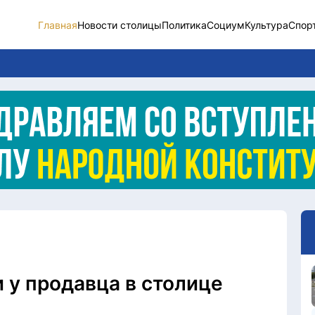
Главная
Новости столицы
Политика
Социум
Культура
Спор
Новости столицы
Социум
Спорт
Разное
Видео
Послание
Этический кодекс
 у продавца в столице