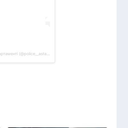
Публикация от Астана қаласының Полиция департаменті (@police__astana)