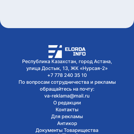
форуме в Индии
8 августа, 2026
Жители Астаны получат возможность
выиграть до 600 тысяч тенге за чтение
книг
8 августа, 2026
Форумы, предприятия и открытые
дискуссии: где партии продолжили
предвыборную кампанию
Республика Казахстан, город Астана,
улица Достык, 13, ЖК «Нурсая-2»
+7 778 240 35 10
По вопросам сотрудничества и рекламы
обращайтесь на почту:
va-reklama@mail.ru
О редакции
Контакты
Для рекламы
Антикор
Документы Товарищества