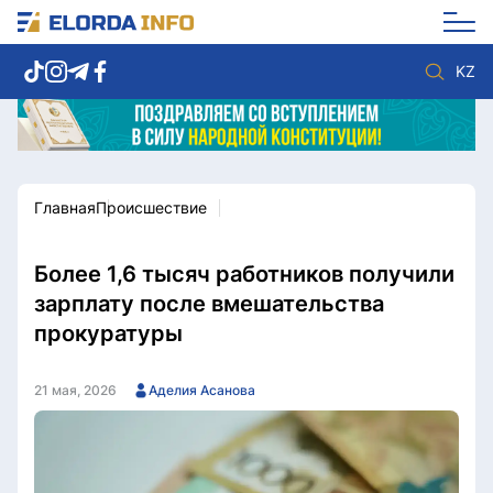
KZ
Главная
Происшествие
Новости столицы
Политика
Социум
Экономика
Спорт
Культура
Более 1,6 тысяч работников получили
Разное
Мнение
зарплату после вмешательства
Видео
Мир
прокуратуры
Послание
Служба Комплаенс
Этический кодекс
Служу стране
21 мая, 2026
Аделия Асанова