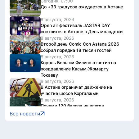
Сегодня, 07:00
До +33 градусов ожидается в Астане
8 августа, 2026
Open air фестиваль JASTAR DAY
состоится в Астане в День молодежи
8 августа, 2026
Второй день Comic Con Astana 2026
собрал порядка 18 тысяч гостей
8 августа, 2026
Король Бельгии Филипп ответил на
поздравление Касым-Жомарту
Токаеву
8 августа, 2026
В Астане ограничат движение на
участке шоссе Коргалжын
8 августа, 2026
Почему 120 баллов не всегда
гарантируют грант, а 100 могут быть
Все новости
достаточными?
8 августа, 2026
Казахстан представил потенциал
кинотуризма на международном