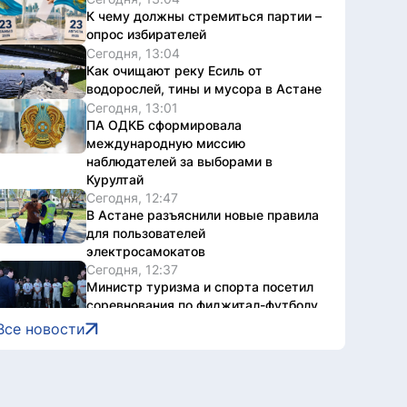
К чему должны стремиться партии –
опрос избирателей
Сегодня, 13:04
Как очищают реку Есиль от
водорослей, тины и мусора в Астане
Сегодня, 13:01
ПА ОДКБ сформировала
международную миссию
наблюдателей за выборами в
Курултай
Сегодня, 12:47
В Астане разъяснили новые правила
для пользователей
электросамокатов
Сегодня, 12:37
Министр туризма и спорта посетил
соревнования по фиджитал-футболу
в рамках «Игр Будущего 2026»
Все новости
Сегодня, 12:12
В Спорткомитете
прокомментировали информацию о
прекращении деятельности