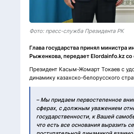
Фото: пресс-служба Президента РК
Глава государства принял министра 
Рыженкова, передает Elordainfo.kz с
Президент Касым-Жомарт Токаев с уд
динамику казахско-белорусского стра
– Мы придаем первостепенное вним
сферах, с должным уважением отн
государственности, к Вашей самобы
что есть все основания выразить с
поступательной динамикой взаимод