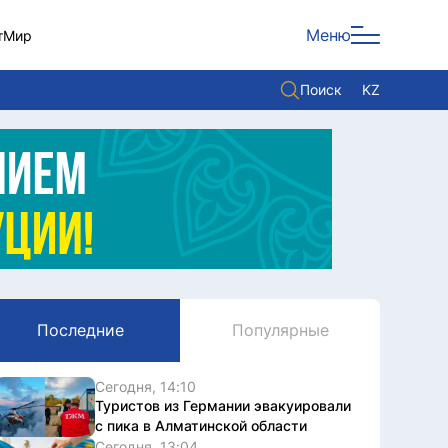
Меню
т
Мир
Поиск
KZ
Политика
Экономика
Культура
Мнение
Мир
Последние
Популярные
Служба Комплаенс
Служу стране
Сегодня, 14:10
Туристов из Германии эвакуировали
с пика в Алматинской области
Сегодня, 13:04