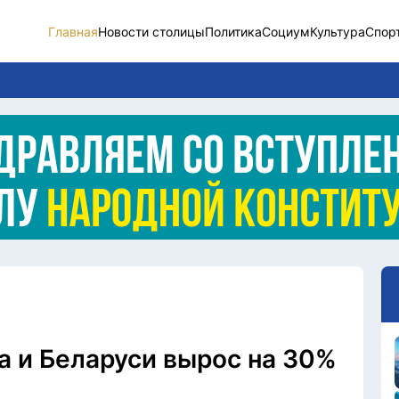
Главная
Новости столицы
Политика
Социум
Культура
Спор
Новости столицы
Социум
Спорт
Разное
Видео
Послание
Этический кодекс
а и Беларуси вырос на 30%