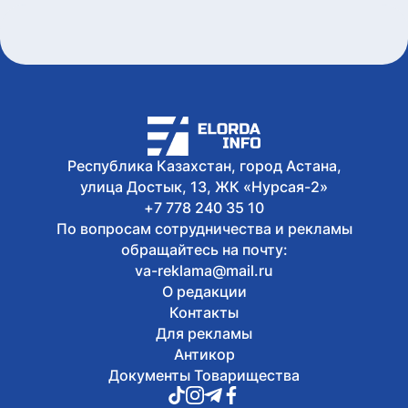
дискуссии: где партии продолжили
предвыборную кампанию
Сегодня, 14:10
Туристов из Германии эвакуировали с
пика в Алматинской области
Сегодня, 13:04
Как очищают реку Есиль от
водорослей, тины и мусора в Астане
Республика Казахстан, город Астана,
улица Достык, 13, ЖК «Нурсая-2»
+7 778 240 35 10
По вопросам сотрудничества и рекламы
обращайтесь на почту:
va-reklama@mail.ru
О редакции
Контакты
Для рекламы
Антикор
Документы Товарищества