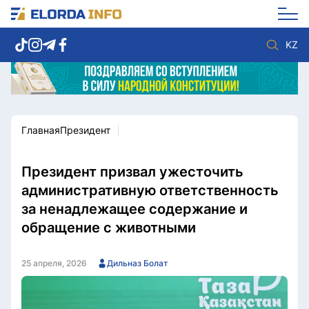
KZ
Главная
Президент
Новости столицы
Политика
Социум
Экономика
Спорт
Культура
Президент призвал ужесточить
Разное
Мнение
административную ответственность
Видео
Мир
за ненадлежащее содержание и
Послание
Служба Комплаенс
обращение с животными
Этический кодекс
Служу стране
25 апреля, 2026
Дильназ Болат