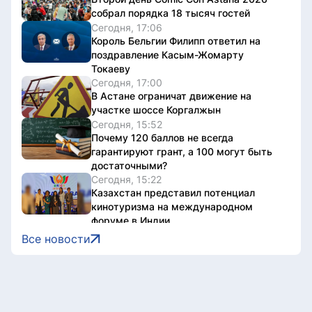
собрал порядка 18 тысяч гостей
Сегодня, 17:06
Король Бельгии Филипп ответил на
поздравление Касым-Жомарту
Токаеву
Сегодня, 17:00
В Астане ограничат движение на
участке шоссе Коргалжын
Сегодня, 15:52
Почему 120 баллов не всегда
гарантируют грант, а 100 могут быть
достаточными?
Сегодня, 15:22
Казахстан представил потенциал
кинотуризма на международном
форуме в Индии
Сегодня, 15:22
Все новости
Жители Астаны получат возможность
выиграть до 600 тысяч тенге за чтение
книг
Сегодня, 15:21
Форумы, предприятия и открытые