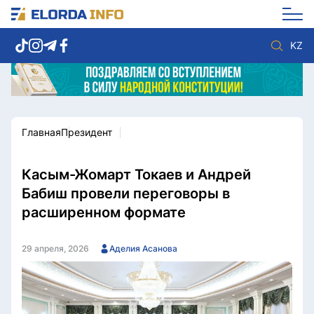
KZ
Главная
Президент
Новости столицы
Политика
Социум
Экономика
Спорт
Культура
Касым-Жомарт Токаев и Андрей
Разное
Мнение
Бабиш провели переговоры в
Видео
Мир
расширенном формате
Послание
Служба Комплаенс
Этический кодекс
Служу стране
29 апреля, 2026
Аделия Асанова