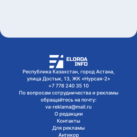
7 августа, 2026
В Казахстане снизились цены на 589
лекарственных препаратов
7 августа, 2026
Креативная ярмарка Алматинской
области пройдет в Астане
7 августа, 2026
Легендарные игры и рыцари из
средневековья: что приготовили для
гостей Comic Con Astana 2026
Республика Казахстан, город Астана,
улица Достык, 13, ЖК «Нурсая-2»
+7 778 240 35 10
По вопросам сотрудничества и рекламы
обращайтесь на почту:
va-reklama@mail.ru
О редакции
Контакты
Для рекламы
Антикор