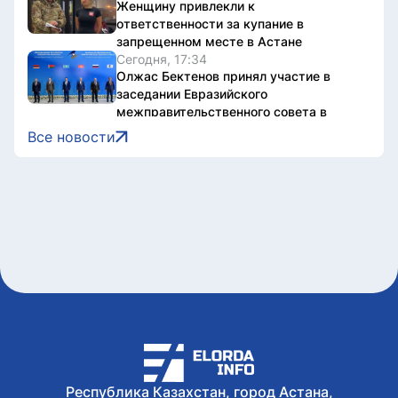
Женщину привлекли к
ответственности за купание в
запрещенном месте в Астане
Сегодня, 17:34
Олжас Бектенов принял участие в
заседании Евразийского
межправительственного совета в
узком формате в Чолпон-Ате
Все новости
Сегодня, 17:32
В Астане 9 августа перекроют ряд
дорог из-за фестиваля Jüregımnıñ
Jenımpazy
Сегодня, 17:25
В Казахстане издали книгу с
избранными высказываниями Касым-
Жомарта Токаева
Сегодня, 17:10
Участок проспекта Кабанбай батыра
частично перекроют в Астане
Сегодня, 16:48
В Уральске проводили в последний
путь ветерана ВОВ Ивана Гапича
Республика Казахстан, город Астана,
Сегодня, 16:24