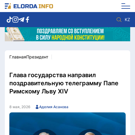
KZ
Главная
Президент
Новости столицы
Политика
Социум
Экономика
Спорт
Культура
Глава государства направил
Разное
Мнение
поздравительную телеграмму Папе
Видео
Мир
Римскому Льву XIV
Послание
Служба Комплаенс
Этический кодекс
Служу стране
8 мая, 2026
Аделия Асанова