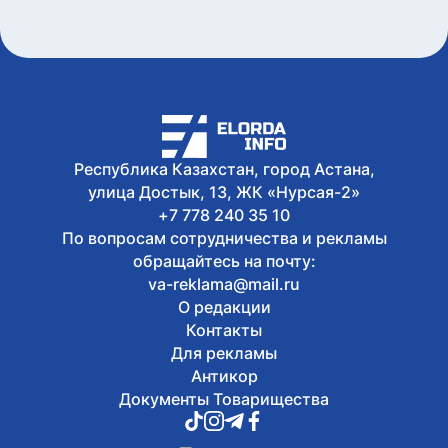
Сингапура с Днем независимости
Сегодня, 09:30
«Мы создаем не просто здания, а
инфраструктуру, которая служит
обществу»: Маулен Айманбетов о том,
что остается за кадром строительства
социальных объектов
Сегодня, 08:40
Республика Казахстан, город Астана,
Казахстанец завоевал серебро этапа
улица Достык, 13, ЖК «Нурсая-2»
Кубка Азии по триатлону
+7 778 240 35 10
По вопросам сотрудничества и рекламы
обращайтесь на почту:
va-reklama@mail.ru
О редакции
Контакты
Для рекламы
Антикор
Документы Товарищества