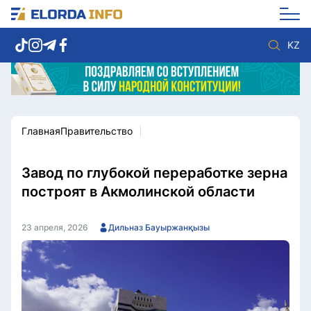
KZ
Главная
Правительство
Новости столицы
Политика
Социум
Экономика
Спорт
Культура
Завод по глубокой переработке зерна
Разное
Мнение
построят в Акмолинской области
Видео
Мир
Послание
Служба Комплаенс
23 апреля, 2026
Дильназ Бауыржанқызы
Этический кодекс
Служу стране