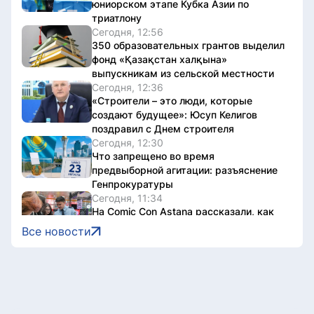
юниорском этапе Кубка Азии по
триатлону
Сегодня, 12:56
350 образовательных грантов выделил
фонд «Қазақстан халқына»
выпускникам из сельской местности
Сегодня, 12:36
«Строители – это люди, которые
создают будущее»: Юсуп Келигов
поздравил с Днем строителя
Сегодня, 12:30
Что запрещено во время
предвыборной агитации: разъяснение
Генпрокуратуры
Сегодня, 11:34
На Comic Con Astana рассказали, как
не стать жертвой мошенников
Все новости
Сегодня, 10:09
Все выпускники школы «Зерде» в
Астане получили образовательные
гранты
Сегодня, 10:00
Токаев поздравил Президента