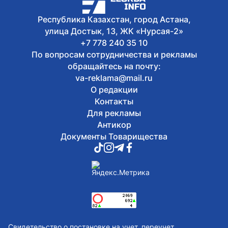
Участок проспекта Кабанбай батыра
Республика Казахстан, город Астана,
частично перекроют в Астане
Сегодня, 16:48
улица Достык, 13, ЖК «Нурсая-2»
В Уральске проводили в последний
+7 778 240 35 10
путь ветерана ВОВ Ивана Гапича
По вопросам сотрудничества и рекламы
обращайтесь на почту:
va-reklama@mail.ru
О редакции
Контакты
Для рекламы
Антикор
Документы Товарищества
Свидетельство о постановке на учет, переучет