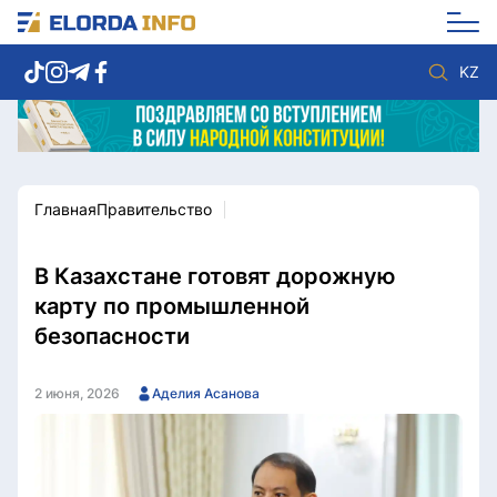
KZ
Главная
Правительство
Новости столицы
Политика
Социум
Экономика
Спорт
Культура
В Казахстане готовят дорожную
Разное
Мнение
карту по промышленной
Видео
Мир
безопасности
Послание
Служба Комплаенс
Этический кодекс
Служу стране
2 июня, 2026
Аделия Асанова