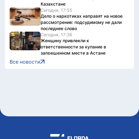
Казахстане
Сегодня, 17:55
Дело о наркотиках направят на новое
рассмотрение: подсудимому не дали
последнее слово
Сегодня, 17:36
Женщину привлекли к
ответственности за купание в
запрещенном месте в Астане
Сегодня, 17:34
Все новости
Олжас Бектенов принял участие в
заседании Евразийского
межправительственного совета в
узком формате в Чолпон-Ате
Сегодня, 17:32
В Астане 9 августа перекроют ряд
дорог из-за фестиваля Jüregımnıñ
Jenımpazy
Сегодня, 17:25
В Казахстане издали книгу с
избранными высказываниями Касым-
Жомарта Токаева
Сегодня, 17:10