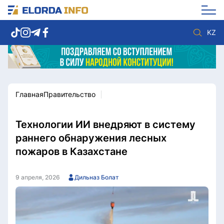
KZ
Главная
Правительство
Новости столицы
Политика
Социум
Экономика
Спорт
Культура
Технологии ИИ внедряют в систему
Разное
Мнение
раннего обнаружения лесных
Видео
Мир
пожаров в Казахстане
Послание
Служба Комплаенс
Этический кодекс
Служу стране
9 апреля, 2026
Дильназ Болат