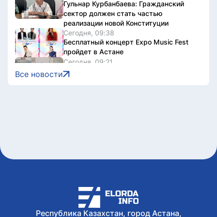
Гульнар Курбанбаева: Гражданский
сектор должен стать частью
реализации новой Конституции
Сегодня, 09:38
Бесплатный концерт Expo Music Fest
пройдет в Астане
Сегодня, 09:21
Казахстан стал лучшей страной
Все новости
Центральной Азии для переезда
Сегодня, 09:13
Более 73 тысяч зрителей приняли
участие в онлайн-голосовании на
теледебатах Седьмого канала
Сегодня, 09:12
Курс валют в обменниках Астаны на 6
августа
Сегодня, 08:49
2,7 млрд тенге возвращенных активов
потратят на водоснабжение сел в СКО
Республика Казахстан, город Астана,