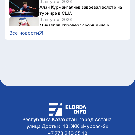
9 августа, 2026
Алан Курмангалиев завоевал золото на
турнире в США
9 августа, 2026
Минздрав опроверг сообщения о
жестоком обращении с пациентами
Все новости
больницы в Актасе
9 августа, 2026
На участке объездной дороги Астаны
ограничили движение
9 августа, 2026
В Астане проходит заключительный
день Comic Con Astana 2026
9 августа, 2026
Казахстан завоевал 2 золота на
юниорском этапе Кубка Азии по
триатлону
Республика Казахстан, город Астана,
улица Достык, 13, ЖК «Нурсая-2»
+7 778 240 35 10