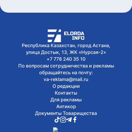
грантов - СПИСОК
Сегодня, 15:07
Стартовала продажа билетов на
юношеские Олимпийские игры
Дакар-2026
Сегодня, 14:43
В Казахстане разрабатывают
Республика Казахстан, город Астана,
концепцию управления подземными
улица Достык, 13, ЖК «Нурсая-2»
водами до 2040 года
+7 778 240 35 10
По вопросам сотрудничества и рекламы
обращайтесь на почту:
va-reklama@mail.ru
О редакции
Контакты
Для рекламы
Антикор
Документы Товарищества