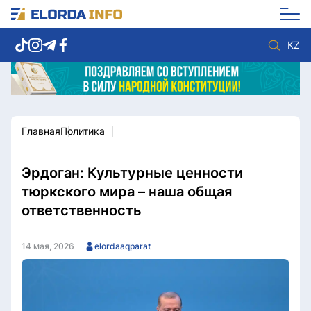
KZ
Главная
Политика
Новости столицы
Политика
Социум
Экономика
Спорт
Культура
Эрдоган: Культурные ценности
Разное
Мнение
тюркского мира – наша общая
Видео
Мир
ответственность
Послание
Служба Комплаенс
Этический кодекс
Служу стране
14 мая, 2026
elordaaqparat