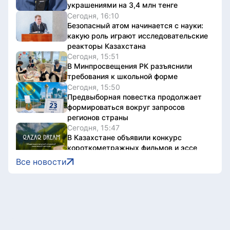
украшениями на 3,4 млн тенге
Сегодня, 16:10
Безопасный атом начинается с науки:
какую роль играют исследовательские
реакторы Казахстана
Сегодня, 15:51
В Минпросвещения РК разъяснили
требования к школьной форме
Сегодня, 15:50
Предвыборная повестка продолжает
формироваться вокруг запросов
регионов страны
Сегодня, 15:47
В Казахстане объявили конкурс
короткометражных фильмов и эссе
Qazaq Dream
Все новости
Сегодня, 15:30
Казахстанские таеквондисты
завоевали 4 медали на турнире в
Индонезии
Сегодня, 15:15
Стали известны имена обладателей
государственных образовательных