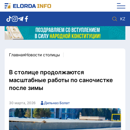
KZ
Главная
Новости столицы
Новости столицы
Политика
Социум
Экономика
Спорт
Культура
В столице продолжаются
Разное
Мнение
масштабные работы по саночистке
Видео
Мир
после зимы
Послание
Служба Комплаенс
Этический кодекс
Служу стране
30 марта, 2026
Дильназ Болат