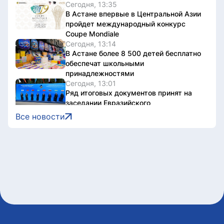
Сегодня, 13:35
В Астане впервые в Центральной Азии
пройдет международный конкурс
Coupe Mondiale
Сегодня, 13:14
В Астане более 8 500 детей бесплатно
обеспечат школьными
принадлежностями
Сегодня, 13:01
Ряд итоговых документов принят на
заседании Евразийского
межправительственного совета в
Все новости
Чолпон-Ате
Сегодня, 12:41
В столичном парке «Жетысу» прошел
рейд по профилактике нарушений
общественного порядка
Сегодня, 12:30
16 тысяч гостей посетили Comic Con
Astana 2026 в первый день
Сегодня, 12:07
Алматы примет отбор на юниорский
«Ролан Гаррос»