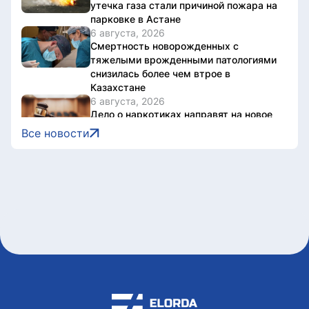
утечка газа стали причиной пожара на
парковке в Астане
6 августа, 2026
Смертность новорожденных с
тяжелыми врожденными патологиями
снизилась более чем втрое в
Казахстане
6 августа, 2026
Дело о наркотиках направят на новое
рассмотрение: подсудимому не дали
Все новости
последнее слово
6 августа, 2026
Женщину привлекли к
ответственности за купание в
запрещенном месте в Астане
6 августа, 2026
Олжас Бектенов принял участие в
заседании Евразийского
межправительственного совета в
узком формате в Чолпон-Ате
6 августа, 2026
В Астане 9 августа перекроют ряд
дорог из-за фестиваля Jüregımnıñ