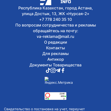
Jenımpazy
Республика Казахстан, город Астана,
6 августа, 2026
В Казахстане издали книгу с
улица Достык, 13, ЖК «Нурсая-2»
избранными высказываниями Касым-
+7 778 240 35 10
Жомарта Токаева
По вопросам сотрудничества и рекламы
обращайтесь на почту:
va-reklama@mail.ru
О редакции
Контакты
Для рекламы
Антикор
Документы Товарищества
Свидетельство о постановке на учет, переучет