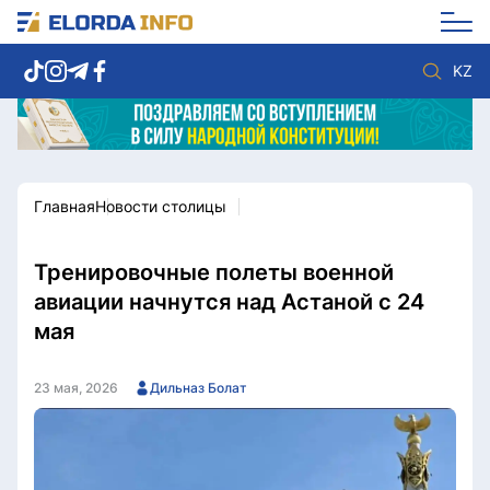
KZ
Главная
Новости столицы
Новости столицы
Политика
Социум
Экономика
Спорт
Культура
Тренировочные полеты военной
Разное
Мнение
авиации начнутся над Астаной с 24
Видео
Мир
мая
Послание
Служба Комплаенс
Этический кодекс
Служу стране
23 мая, 2026
Дильназ Болат