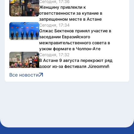
Сегодня, 17:36
Женщину привлекли к
ответственности за купание в
запрещенном месте в Астане
Сегодня, 17:34
Олжас Бектенов принял участие в
заседании Евразийского
межправительственного совета в
узком формате в Чолпон-Ате
Сегодня, 17:32
В Астане 9 августа перекроют ряд
дорог из-за фестиваля Jüregımnıñ
Jenımpazy
Все новости
Сегодня, 17:25
В Казахстане издали книгу с
избранными высказываниями Касым-
Жомарта Токаева
Сегодня, 17:10
Участок проспекта Кабанбай батыра
частично перекроют в Астане
Сегодня, 16:48
В Уральске проводили в последний
путь ветерана ВОВ Ивана Гапича