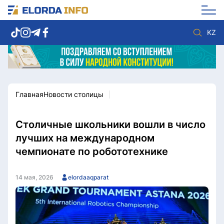
KZ
Главная
Новости столицы
Новости столицы
Политика
Социум
Экономика
Спорт
Культура
Столичные школьники вошли в число
Разное
Мнение
лучших на международном
Видео
Мир
чемпионате по робототехнике
Послание
Служба Комплаенс
Этический кодекс
Служу стране
14 мая, 2026
elordaaqparat