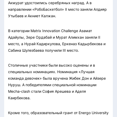
Акмурат удостоились серебряных наград. А в
направлении «РобоБаскетбол» II место заняли Алдияр
Утыбаев и Акниет Калжан.
В категории Matrix Innovation Challenge Азамат
Адайулы, Зере Ордабай и Мурат Алимхан заняли II
место, а Нурай Кадиркулова, Еркеназ Кадырбекова и
Сабина Шулезбаева получили III место.
Столичные участники были высоко оценены и в
специальных номинациях. Номинация «Лучшая
команда девочек» была вручена Жибек Дон и Айзере
Нуруш. А победителями специальной номинации
Mecha-clash стали София Арешева и Аделя
Каирбекова.
Кроме того, образовательный грант от Energo University