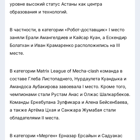
уровне высокий статус Астаны как центра
образования и технологий.
В частности, в категории «Робот-доставщик» I место
заняли Ерали Амангелдиев и Кайсар Куан, а Ескендир
Болатхан и Иван Крамаренко расположились на III
месте.
В категории Matrix League of Mecha-clash команда в
составе Глеба Листопаднего, Нурдаулета Куандыка и
Амандоса Аубакирова завоевала I место. Кроме того,
чемпионами стали Рустам Анас и Олжас Шалкарбеков.
Команды Еркебулана Зулфикара и Алена Бейсенбаева,
а также Артёма Цхая и Санжара Жумабая стали
обладателями II места.
В категории «Мерген» Ерназар Ерсайын и Садуакас