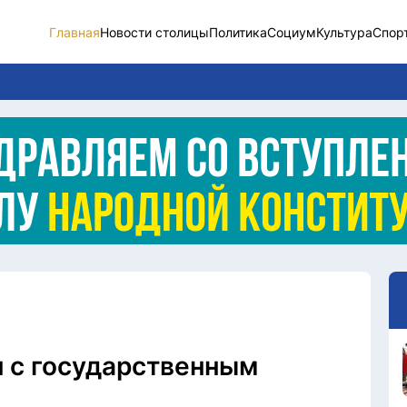
Главная
Новости столицы
Политика
Социум
Культура
Спор
Новости столицы
Социум
Спорт
Разное
Видео
Послание
Этический кодекс
н с государственным