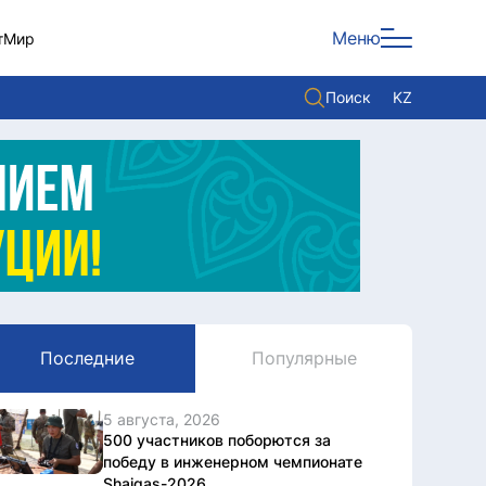
Меню
т
Мир
Поиск
KZ
Политика
Экономика
Культура
Мнение
Мир
Последние
Популярные
Служба Комплаенс
Служу стране
5 августа, 2026
500 участников поборются за
победу в инженерном чемпионате
Shaiqas-2026