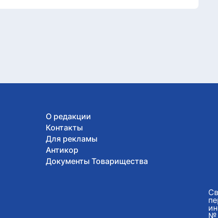
О редакции
Контакты
Для рекламы
Антикор
Документы Товарищества
Св
пе
ин
№ 