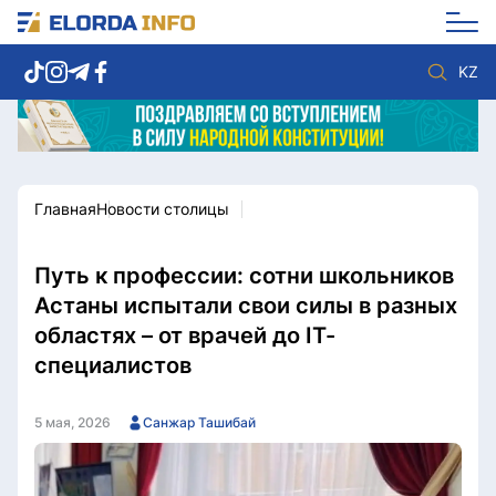
KZ
Главная
Новости столицы
Новости столицы
Политика
Социум
Экономика
Спорт
Культура
Путь к профессии: сотни школьников
Разное
Мнение
Астаны испытали свои силы в разных
Видео
Мир
областях – от врачей до IT-
Послание
Служба Комплаенс
специалистов
Этический кодекс
Служу стране
5 мая, 2026
Санжар Ташибай