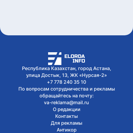
Сегодня, 17:58
В Казахстане снизились цены на 589
лекарственных препаратов
Сегодня, 17:43
Креативная ярмарка Алматинской
области пройдет в Астане
Сегодня, 17:35
Легендарные игры и рыцари из
средневековья: что приготовили для
гостей Comic Con Astana 2026
Республика Казахстан, город Астана,
улица Достык, 13, ЖК «Нурсая-2»
+7 778 240 35 10
По вопросам сотрудничества и рекламы
обращайтесь на почту:
va-reklama@mail.ru
О редакции
Контакты
Для рекламы
Антикор