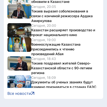
обновили в Казахстане
Сегодня, 20:05
Токаев выразил соболезнования в
связи с кончиной режиссера Ардака
Амиркулова
Сегодня, 20:00
Казахстан расширяет производство и
прокат национального кино
Сегодня, 19:00
Военнослужащие Казахстана
присоединились к чтению
произведений Абая
Сегодня, 18:43
Токаев поздравил жителей Северо-
Казахстанской области с 90-летием
региона
Сегодня, 18:09
Документы об ученых званиях будут
взаимно признаваться в странах ЕАЭС
Сегодня, 18:08
Все новости
Свыше 1900 ИИ-фильмов из более чем
90 стран поступило на Astana AI Film
Festival