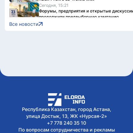
Сегодня, 15:21
Форумы, предприятия и открытые дискуссии
продолжили предвыборную кампанию
Сегодня, 14:10
Все новости
Туристов из Германии эвакуировали с пика 
области
Сегодня, 13:04
Как очищают реку Есиль от водорослей, тин
Астане
Сегодня, 13:04
К чему должны стремиться партии – опрос 
Республика Казахстан, город Астана,
улица Достык, 13, ЖК «Нурсая-2»
+7 778 240 35 10
По вопросам сотрудничества и рекламы