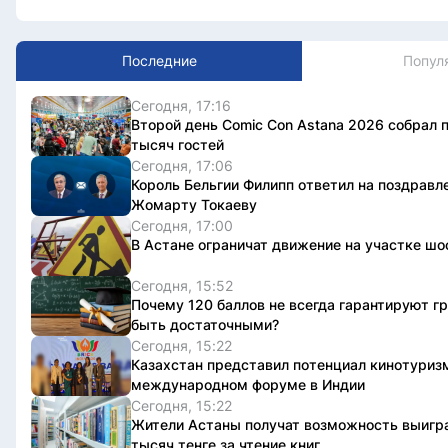
Последние
Попул
Сегодня, 17:16
Второй день Comic Con Astana 2026 собрал 
тысяч гостей
Сегодня, 17:06
Король Бельгии Филипп ответил на поздравл
Жомарту Токаеву
Сегодня, 17:00
В Астане ограничат движение на участке ш
Сегодня, 15:52
Почему 120 баллов не всегда гарантируют гр
быть достаточными?
Сегодня, 15:22
Казахстан представил потенциал кинотуриз
международном форуме в Индии
Сегодня, 15:22
Жители Астаны получат возможность выигра
тысяч тенге за чтение книг