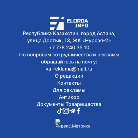
узком формате в Чолпон-Ате
6 августа, 2026
В Астане 9 августа перекроют ряд
дорог из-за фестиваля Jüregımnıñ
Jenımpazy
Республика Казахстан, город Астана,
6 августа, 2026
улица Достык, 13, ЖК «Нурсая-2»
В Казахстане издали книгу с
избранными высказываниями Касым-
+7 778 240 35 10
Жомарта Токаева
По вопросам сотрудничества и рекламы
обращайтесь на почту:
va-reklama@mail.ru
О редакции
Контакты
Для рекламы
Антикор
Документы Товарищества