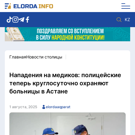
KZ
Главная
Новости столицы
Новости столицы
Политика
Социум
Экономика
Спорт
Культура
Нападения на медиков: полицейские
Разное
Мнение
теперь круглосуточно охраняют
Видео
Мир
больницы в Астане
Послание
Служба Комплаенс
Этический кодекс
Служу стране
1 августа, 2025
elordaaqparat