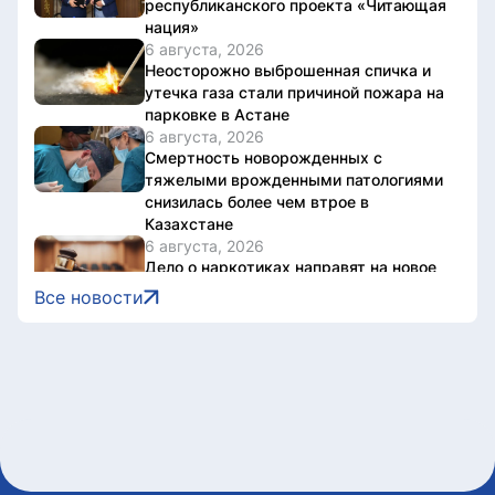
республиканского проекта «Читающая
нация»
6 августа, 2026
Неосторожно выброшенная спичка и
утечка газа стали причиной пожара на
парковке в Астане
6 августа, 2026
Смертность новорожденных с
тяжелыми врожденными патологиями
снизилась более чем втрое в
Казахстане
6 августа, 2026
Дело о наркотиках направят на новое
рассмотрение: подсудимому не дали
Все новости
последнее слово
6 августа, 2026
Женщину привлекли к
ответственности за купание в
запрещенном месте в Астане
6 августа, 2026
Олжас Бектенов принял участие в
заседании Евразийского
межправительственного совета в