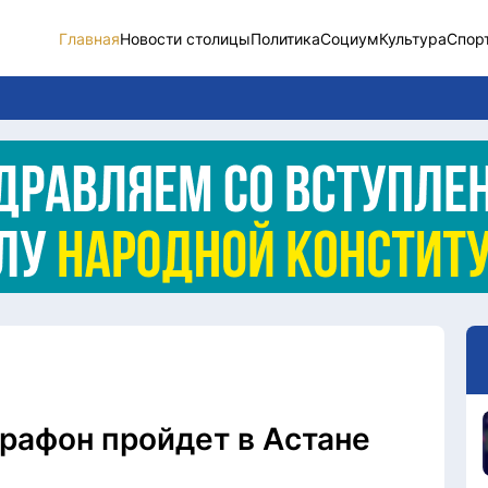
Главная
Новости столицы
Политика
Социум
Культура
Спор
Новости столицы
Социум
Спорт
Разное
Видео
Послание
Этический кодекс
афон пройдет в Астане