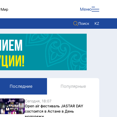
Меню
т
Мир
Поиск
KZ
Политика
Экономика
Культура
Мнение
Мир
Последние
Популярные
Служба Комплаенс
Служу стране
Сегодня, 18:07
Open air фестиваль JASTAR DAY
состоится в Астане в День
молодежи