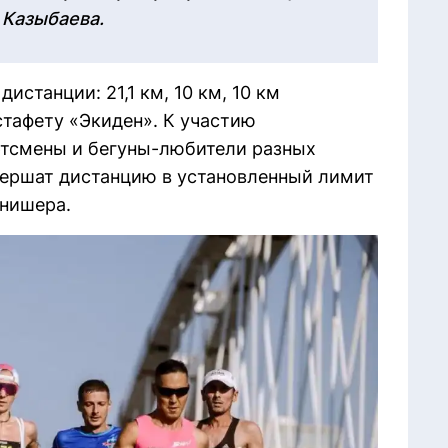
 Казыбаева.
истанции: 21,1 км, 10 км, 10 км
тафету «Экиден». К участию
тсмены и бегуны-любители разных
авершат дистанцию в установленный лимит
инишера.