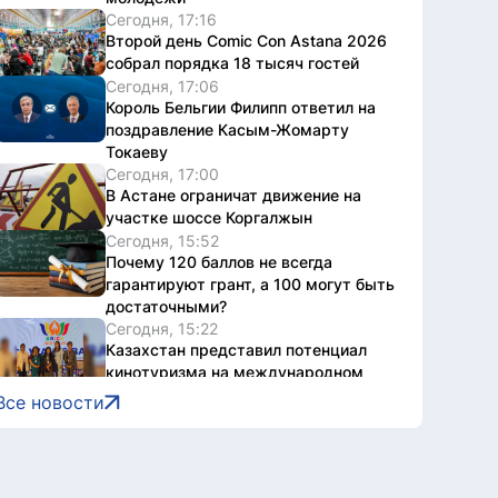
Сегодня, 17:16
Второй день Comic Con Astana 2026
собрал порядка 18 тысяч гостей
Сегодня, 17:06
Король Бельгии Филипп ответил на
поздравление Касым-Жомарту
Токаеву
Сегодня, 17:00
В Астане ограничат движение на
участке шоссе Коргалжын
Сегодня, 15:52
Почему 120 баллов не всегда
гарантируют грант, а 100 могут быть
достаточными?
Сегодня, 15:22
Казахстан представил потенциал
кинотуризма на международном
форуме в Индии
Все новости
Сегодня, 15:22
Жители Астаны получат
возможность выиграть до 600
тысяч тенге за чтение книг