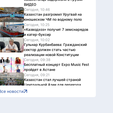
ВИДЕО
Сегодня, 10:46
Казахстан разгромил Уругвай на
юношеском ЧМ по водному поло
Сегодня, 10:25
«Казводхоз» получит 7 земснарядов
и катер-буксир
Сегодня, 10:02
Гульнар Курбанбаева: Гражданский
сектор должен стать частью
реализации новой Конституции
Сегодня, 09:38
Бесплатный концерт Expo Music Fest
пройдет в Астане
Сегодня, 09:21
Казахстан стал лучшей страной
Центральной Азии для переезда
Сегодня, 09:13
Все новости
Более 73 тысяч зрителей приняли
участие в онлайн-голосовании на
теледебатах Седьмого канала
Сегодня, 09:12