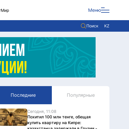
Меню
т
Мир
Поиск
KZ
Политика
Экономика
Культура
Мнение
Мир
Последние
Популярные
Служба Комплаенс
Служу стране
Сегодня, 11:08
Похитил 100 млн тенге, обещая
купить квартиру на Кипре:
казахстанца задержали в Грузии -