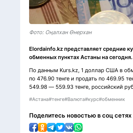
Фото: Оңалхан Өнерхан
Elordainfo.kz представляет средние к
обменных пунктах Астаны на сегодня.
По данным Kurs.kz, 1 доллар США в о
по 476.90 тенге и продать по 469.95 те
549.98 — 559.93 тенге, российский руб
#Астана
#тенге
#Валюта
#курс
#обменник
Поделитесь новостью в соц сетях