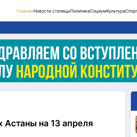
Главная
Новости столицы
Политика
Социум
Культура
Спор
Новости столицы
Социум
Спорт
Разное
Видео
Послание
Этический кодекс
 Астаны на 13 апреля