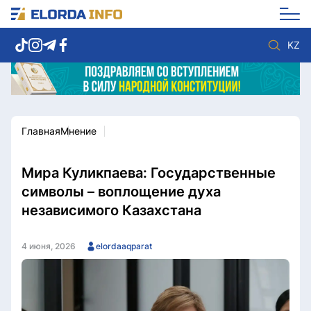
KZ
Главная
Мнение
Новости столицы
Политика
Социум
Экономика
Спорт
Культура
Мира Куликпаева: Государственные
Разное
Мнение
символы – воплощение духа
Видео
Мир
независимого Казахстана
Послание
Служба Комплаенс
Этический кодекс
Служу стране
4 июня, 2026
elordaaqparat