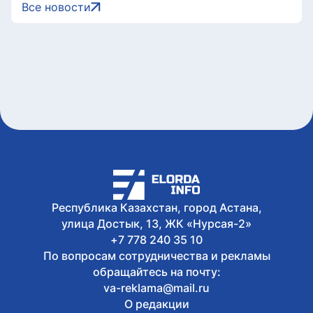
Сегодня, 17:09
Все новости
У граждан высокие ожидания от
выборов в Курултай – опрос
общественного мнения
Сегодня, 17:05
Казахстанские гольфисты завоевали
17 медалей на международном
турнире в Алматы
Сегодня, 16:36
В Астане дети и родители проверили
знания Правил дорожного движения
Сегодня, 16:24
Поддельные госномера продавали по
всему Казахстану, организатор
незаконной схемы задержан
Республика Казахстан, город Астана,
улица Достык, 13, ЖК «Нурсая-2»
+7 778 240 35 10
По вопросам сотрудничества и рекламы
обращайтесь на почту:
va-reklama@mail.ru
О редакции