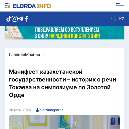
KZ
Главная
Мнение
Новости столицы
Политика
Социум
Экономика
Спорт
Культура
Манифест казахстанской
Разное
Мнение
государственности – историк о речи
Видео
Мир
Токаева на симпозиуме по Золотой
Послание
Служба Комплаенс
Орде
Этический кодекс
Служу стране
20 мая, 2026
elordaaqparat