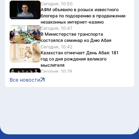
Сегодня, 10:50
АФМ объявило в розыск известного
блогера по подозрению в продвижении
незаконных интернет-казино
Сегодня, 10:47
В Министерстве транспорта
состоялся семинар ко Дню Абая
Сегодня, 10:42
Казахстан отмечает День Абая: 181
год со дня рождения великого
мыслителя
Сегодня, 10:29
Столичные учителя запустили
Все новости
познавательный челлендж, исполнив
песни Абая
Сегодня, 10:25
Елена Рыбакина вышла в
четвертьфинал турнира WTA 1000 в
Канаде
Сегодня, 10:16
Столичный учитель: Абай учит детей
мыслить самостоятельно
Сегодня, 09:59