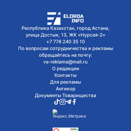
Столичные спортсмены запустили
челлендж ко Дню Абая
Сегодня, 09:55
Бейбарыс Ерсеит завоевал золото
Республика Казахстан, город Астана,
чемпионата Азии по тяжелой атлетике
улица Достык, 13, ЖК «Нурсая-2»
U17
+7 778 240 35 10
По вопросам сотрудничества и рекламы
обращайтесь на почту:
va-reklama@mail.ru
О редакции
Контакты
Для рекламы
Антикор
Документы Товарищества