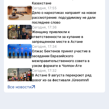
Казахстане
Сегодня, 17:55
Дело о наркотиках направят на новое
рассмотрение: подсудимому не дали
последнее слово
Сегодня, 17:36
Женщину привлекли к
ответственности за купание в
запрещенном месте в Астане
Сегодня, 17:34
Олжас Бектенов принял участие в
заседании Евразийского
межправительственного совета в
узком формате в Чолпон-Ате
Сегодня, 17:32
В Астане 9 августа перекроют ряд
дорог из-за фестиваля Jüregımnıñ
Jenımpazy
Все новости
Сегодня, 17:25
В Казахстане издали книгу с
избранными высказываниями Касым-
Жомарта Токаева
Сегодня, 17:10