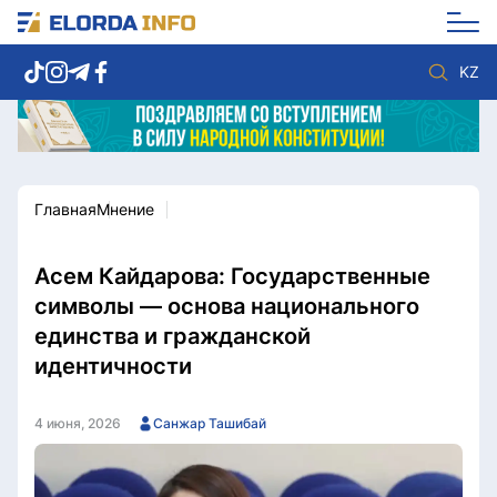
KZ
Главная
Мнение
Новости столицы
Политика
Социум
Экономика
Спорт
Культура
Асем Кайдарова: Государственные
Разное
Мнение
символы — основа национального
Видео
Мир
единства и гражданской
Послание
Служба Комплаенс
идентичности
Этический кодекс
Служу стране
4 июня, 2026
Санжар Ташибай