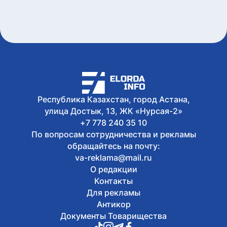
Участок проспекта Кабанбай батыра
частично перекроют в Астане
Сегодня, 16:48
В Уральске проводили в последний
путь ветерана ВОВ Ивана Гапича
Сегодня, 16:24
В Астане прошел творческий вечер ко
дню рождения Абая
Сегодня, 16:00
Республика Казахстан, город Астана,
В Астане около 150 юных художников
улица Достык, 13, ЖК «Нурсая-2»
одновременно создали портреты Абая
+7 778 240 35 10
По вопросам сотрудничества и рекламы
обращайтесь на почту:
va-reklama@mail.ru
О редакции
Контакты
Для рекламы
Антикор
Документы Товарищества