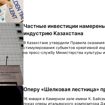
Частные инвестиции намерены
индустрию Казахстана
В Казахстане утвердили Правила оказани
стимулирования субъектов креативной инду
на пресс-службу Министерства культуры 
Оперу «Шелковая лестница» п
16 января в Камерном зале имени К. Байс
показ оперы итальянского композитора Д