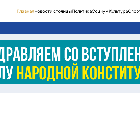
Главная
Новости столицы
Политика
Социум
Культура
Спор
Новости столицы
Социум
Спорт
Разное
Видео
Послание
Этический кодекс