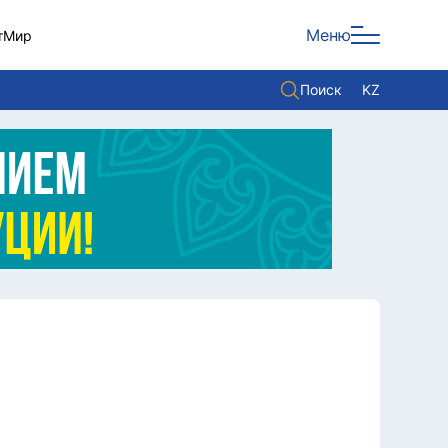
Меню
т
Мир
Поиск
KZ
Политика
Экономика
Культура
Мнение
Мир
Служба Комплаенс
Служу стране