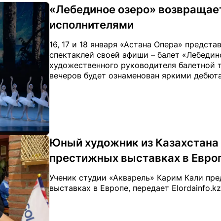
«Лебединое озеро» возвращает
исполнителями
16, 17 и 18 января «Астана Опера» предст
спектаклей своей афиши – балет «Лебедин
художественного руководителя балетной 
вечеров будет ознаменован яркими дебютам
Юный художник из Казахстана 
престижных выставках в Евро
Ученик студии «Акварель» Карим Кали пр
выставках в Европе, передает Elordainfo.kz