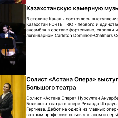
Казахстанскую камерную музы
В столице Канады состоялось выступлени
Казахстан FORTE TRIO - первого и единств
ансамбля в составе фортепиано, скрипки и
легендарном Carleton Dominion-Chalmers Ce
Солист «Астана Опера» выступ
Большого театра
Солист «Астана Опера» Нурсултан Ануарбе
Большого театра в опере Рихарда Штраус
Гергиева. Дебют на одной из главных опе
важным профессиональным этапом и серь