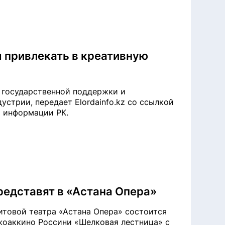
 привлекать в креативную
я государственной поддержки и
стрии, передает Elordainfo.kz со ссылкой
и информации РК.
редставят в «Астана Опера»
еитовой театра «Астана Опера» состоится
жоаккино Россини «Шелковая лестница» с