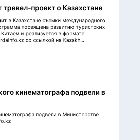
т тревел-проект о Казахстане
дит в Казахстане съемки международного
 Программа посвящена развитию туристских
 Китаем и реализуется в формате
dainfo.kz со ссылкой на Kazakh...
ского кинематографа подвели в
кинематографа подвели в Министерстве
fo.kz