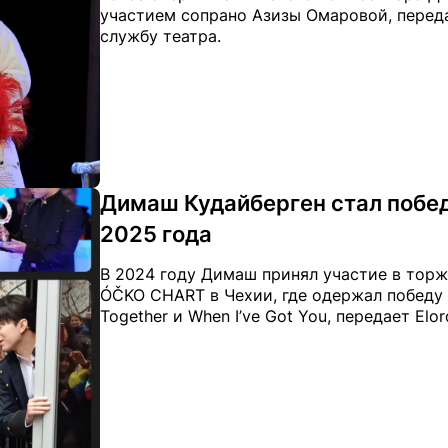
участием сопрано Азизы Омаровой, передае
службу театра.
Димаш Кудайберген стал побе
2025 года
В 2024 году Димаш принял участие в тор
ÓČKO CHART в Чехии, где одержал победу
Together и When I’ve Got You, передает Elo