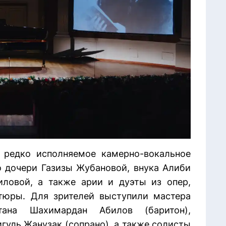
 редко исполняемое камерно-вокальное
о дочери Газизы Жубановой, внука Алиби
ловой, а также арии и дуэты из опер,
тюры. Для зрителей выступили мастера
тана Шахимардан Абилов (баритон),
гуль Жанузак (сопрано), а также солисты