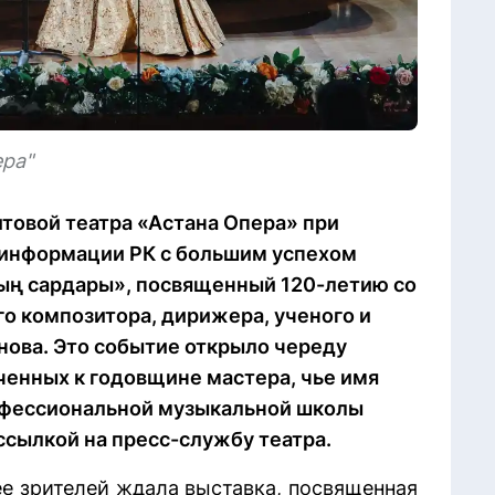
ера"
итовой театра «Астана Опера» при
 информации РК с большим успехом
ың сардары», посвященный 120-летию со
о композитора, дирижера, ученого и
ова. Это событие открыло череду
енных к годовщине мастера, чье имя
офессиональной музыкальной школы
 ссылкой на пресс-службу театра.
ее зрителей ждала выставка, посвященная