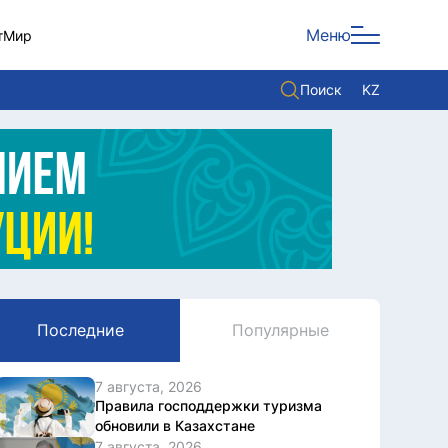
Меню
т
Мир
Поиск
KZ
Политика
Экономика
Культура
Мнение
Мир
Последние
Популярные
Служба Комплаенс
Служу стране
7 августа, 2026
Правила господдержки туризма
обновили в Казахстане
7 августа, 2026