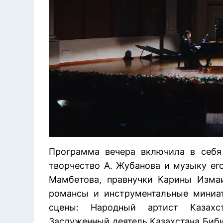
Программа вечера включила в себя
творчество А. Жубанова и музыку ег
Мамбетова, правнучки Карины Измаи
романсы и инструментальные миниа
сцены: Народный артист Казахс
Заслуженный деятель Казахстана Биби