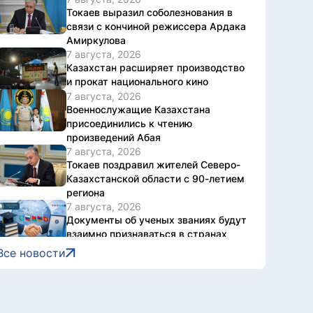
Токаев выразил соболезнования в
связи с кончиной режиссера Ардака
Амиркулова
7 августа, 2026
Казахстан расширяет производство
и прокат национального кино
7 августа, 2026
Военнослужащие Казахстана
присоединились к чтению
произведений Абая
7 августа, 2026
Токаев поздравил жителей Северо-
Казахстанской области с 90-летием
региона
7 августа, 2026
Документы об ученых званиях будут
взаимно признаваться в странах
ЕАЭС
Все новости
7 августа, 2026
Свыше 1900 ИИ-фильмов из более
чем 90 стран поступило на Astana AI
Film Festival