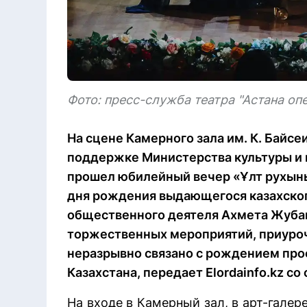
Фото: пресс-служба театра "Астана оп
На сцене Камерного зала им. К. Байсе
поддержке Министерства культуры и
прошел юбилейный вечер «Ұлт рухын
дня рождения выдающегося казахског
общественного деятеля Ахмета Жубан
торжественных мероприятий, приуроч
неразрывно связано с рождением пр
Казахстана, передает Elordainfo.kz со
На входе в Камерный зал, в арт-галер