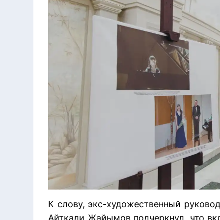
К слову, экс-художественный руковод
Айткали Жайымов подчеркнул, что вк