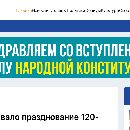
Главная
Новости столицы
Политика
Социум
Культура
Спор
Новости столицы
Социум
Спорт
Разное
Видео
Послание
Этический кодекс
овало празднование 120-