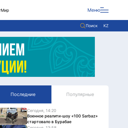
Меню
т
Мир
Поиск
KZ
Политика
Экономика
Культура
Мнение
Мир
Последние
Популярные
Служба Комплаенс
Служу стране
Сегодня, 14:20
Военное реалити-шоу «100 Sarbaz»
стартовало в Бурабае
Сегодня, 13:58