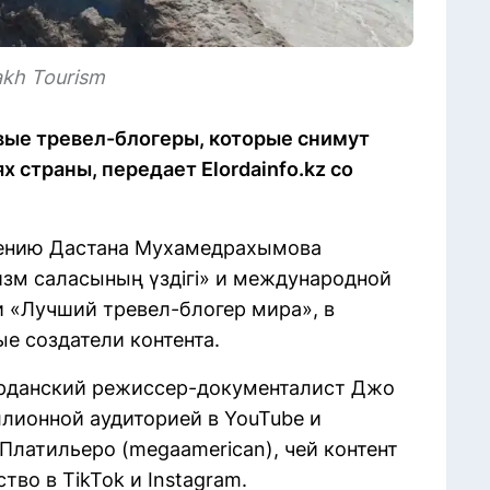
kh Tourism
вые тревел-блогеры, которые снимут
 страны, передает Elordainfo.kz со
шению Дастана Мухамедрахымова
изм саласының үздігі» и международной
 «Лучший тревел-блогер мира», в
е создатели контента.
орданский режиссер-документалист Джо
иллионной аудиторией в YouTube и
латильеро (megaamerican), чей контент
во в TikTok и Instagram.