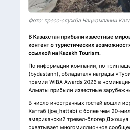
Фото: пресс-служба Нацкомпании Kaza
В Казахстан прибыли известные миро
контент о туристических возможностях
ссылкой на Kazakh Tourism.
По информации компании, по пригла
(bydastann), обладателя награды «Тур
премии WIBA Awards 2026 в номинации
Алматы прибыли известные зарубежны
В число иностранных гостей вошли и
Хаттаб (joe_hattab) с более чем 20-м
американский тревел-блогер Джошуа П
охватывает многомиллионное сообщест