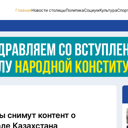
Главная
Новости столицы
Политика
Социум
Культура
Спор
Новости столицы
Социум
Спорт
Разное
Видео
Послание
Этический кодекс
 снимут контент о
ле Казахстана