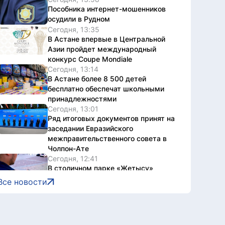
Пособника интернет-мошенников
осудили в Рудном
Сегодня, 13:35
В Астане впервые в Центральной
Азии пройдет международный
конкурс Coupe Mondiale
Сегодня, 13:14
В Астане более 8 500 детей
бесплатно обеспечат школьными
принадлежностями
Сегодня, 13:01
Ряд итоговых документов принят на
заседании Евразийского
межправительственного совета в
Чолпон-Ате
Сегодня, 12:41
В столичном парке «Жетысу»
прошел рейд по профилактике
Все новости
нарушений общественного порядка
Сегодня, 12:30
16 тысяч гостей посетили Comic Con
Astana 2026 в первый день