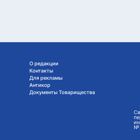
О редакции
Контакты
Для рекламы
Антикор
Документы Товарищества
Св
пе
ин
№ 