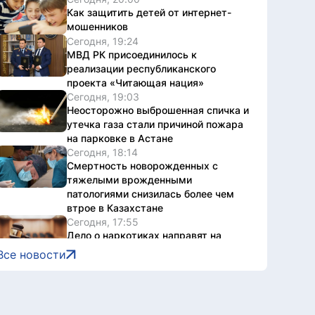
Как защитить детей от интернет-
мошенников
Сегодня, 19:24
МВД РК присоединилось к
реализации республиканского
проекта «Читающая нация»
Сегодня, 19:03
Неосторожно выброшенная спичка и
утечка газа стали причиной пожара
на парковке в Астане
Сегодня, 18:14
Смертность новорожденных с
тяжелыми врожденными
патологиями снизилась более чем
втрое в Казахстане
Сегодня, 17:55
Дело о наркотиках направят на
новое рассмотрение: подсудимому
Все новости
не дали последнее слово
Сегодня, 17:36
Женщину привлекли к
ответственности за купание в