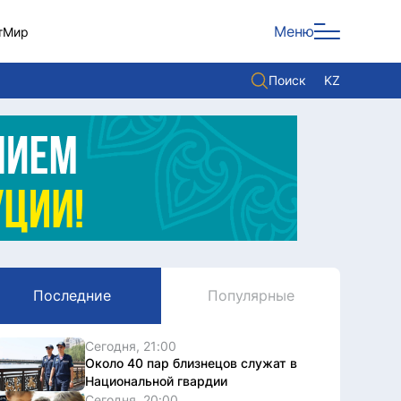
Меню
т
Мир
Поиск
KZ
Политика
Экономика
Культура
Мнение
Мир
Последние
Популярные
Служба Комплаенс
Служу стране
Сегодня, 21:00
Около 40 пар близнецов служат в
Национальной гвардии
Сегодня, 20:00