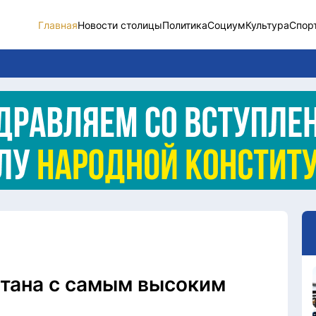
Главная
Новости столицы
Политика
Социум
Культура
Спор
Новости столицы
Социум
Спорт
Разное
Видео
Послание
Этический кодекс
стана с самым высоким