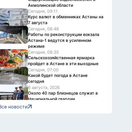
Акмолинской области
Сегодня, 09:11
Курс валют в обменниках Астаны на
7 августа
Сегодня, 08:48
Работы по реконструкции вокзала
Астана-1 ведутся в усиленном
режиме
Сегодня, 08:35
Сельскохозяйственная ярмарка
пройдет в Астане в эти выходные
Сегодня, 07:00
Какой будет погода в Астане
сегодня
6 августа, 2026
Около 40 пар близнецов служат в
Национальной гвардии
6 августа, 2026
Все новости
Как защитить детей от интернет-
мошенников
6 августа, 2026
МВД РК присоединилось к