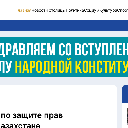
Главная
Новости столицы
Политика
Социум
Культура
Спор
Новости столицы
Социум
Спорт
Разное
Видео
Послание
Этический кодекс
по защите прав
Казахстане