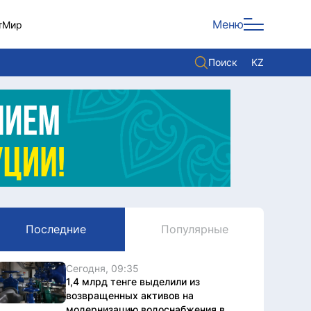
Меню
т
Мир
Поиск
KZ
Политика
Экономика
Культура
Мнение
Мир
Последние
Популярные
Служба Комплаенс
Служу стране
Сегодня, 09:35
1,4 млрд тенге выделили из
возвращенных активов на
модернизацию водоснабжения в