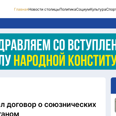
Главная
Новости столицы
Политика
Социум
Культура
Спор
Новости столицы
Социум
Спорт
Разное
Видео
Послание
Этический кодекс
л договор о союзнических
таном