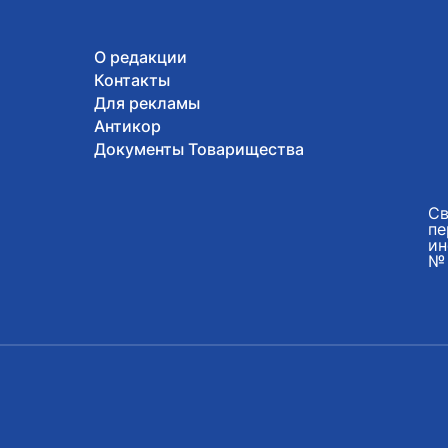
О редакции
Контакты
Для рекламы
Антикор
Документы Товарищества
Св
пе
ин
№ 