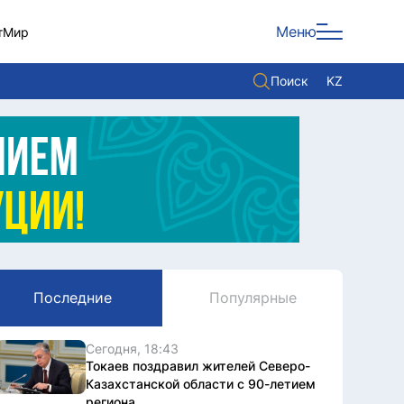
Меню
т
Мир
Поиск
KZ
Политика
Экономика
Культура
Мнение
Мир
Последние
Популярные
Служба Комплаенс
Служу стране
Сегодня, 18:43
Токаев поздравил жителей Северо-
Казахстанской области с 90-летием
региона