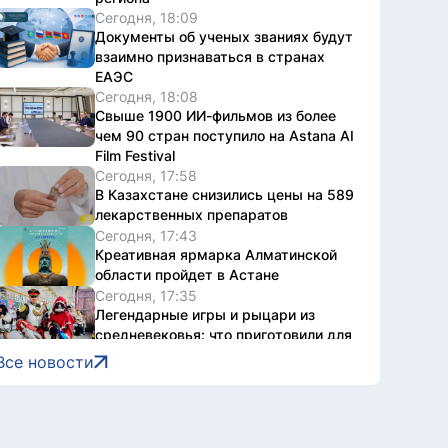
Сегодня, 18:09
Документы об ученых званиях будут
взаимно признаваться в странах
ЕАЭС
Сегодня, 18:08
Свыше 1900 ИИ-фильмов из более
чем 90 стран поступило на Astana AI
Film Festival
Сегодня, 17:58
В Казахстане снизились цены на 589
лекарственных препаратов
Сегодня, 17:43
Креативная ярмарка Алматинской
области пройдет в Астане
Сегодня, 17:35
Легендарные игры и рыцари из
средневековья: что приготовили для
гостей Comic Con Astana 2026
Все новости
Сегодня, 17:24
Главы Центральной Азии одобрили
проект по автоматизации учета
воды в бассейне Сырдарьи